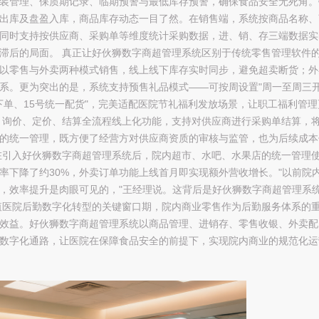
装管理、保质期记录、临期预警与最低库存预警，确保食品安全无死角。
出库及盘盈入库，商品库存动态一目了然。在销售端，系统按商品名称、
同时支持按供应商、采购单等维度统计采购数据，进、销、存三端数据实
滞后的局面。 真正让好伙狮数字商超管理系统区别于传统零售管理软件
以零售与外卖两种模式销售，线上线下库存实时同步，避免超卖断货；外
系。更为突出的是，系统支持预售礼品模式——可按周设置"周一至周三
启下单、15号统一配货"，完美适配医院节礼福利发放场景，让职工福利管理
、询价、定价、结算全流程线上化功能，支持对供应商进行采购单结算，
的统一管理，既方便了经营方对供应商资质的审核与监管，也为后续成本
在引入好伙狮数字商超管理系统后，院内超市、水吧、水果店的统一管理
率下降了约30%，外卖订单功能上线首月即实现额外营收增长。"以前院
，效率提升是肉眼可见的，"王经理说。这背后是好伙狮数字商超管理系
值医院后勤数字化转型的关键窗口期，院内商业零售作为后勤服务体系的
效益。好伙狮数字商超管理系统以商品管理、进销存、零售收银、外卖配
数字化通路，让医院在保障食品安全的前提下，实现院内商业的规范化运