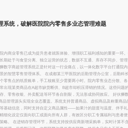
商超管理系统，破解医院院内零售多业态管理难题
院内商业零售已成为提升患者就医体验、增强职工福利感知的重要一环。
长期处于与食堂分离、独立运营的状态，数据不互通、库存不同步、管理
狮数字商超管理系统正是针对这一行业痛点，以一体化数字平台打通院内
景的智慧零售管理体系。 在成都某三甲医院的后勤管理办公室，后勤科
个零售点的纸质账单，手工核账至少需要两小时。院内零售业态分散、各
常出现某类商品在A超市缺货断供、B超市却积压滞销的情况。这些问题
存、零售收银、外卖配送等环节各自割裂，无法形成协同效应。 好伙狮
从商品管理源头实现全业态覆盖。系统支持普通商品、虚拟商品及称重商品
等基础信息，同时支持自定义商品属性——如果汁的甜度与温度、伴手礼
精细化设定仅面向职工或面向所有人群，有效区分职工专属福利与患者便
策略。 在进销存管理环节，系统支持按供应商新增采购单，实时计算不