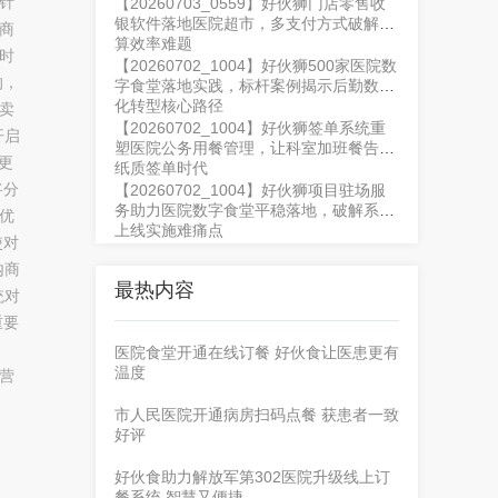
针
【20260703_0559】好伙狮门店零售收
银软件落地医院超市，多支付方式破解结
商
算效率难题
时
【20260702_1004】好伙狮500家医院数
的，
字食堂落地实践，标杆案例揭示后勤数字
化转型核心路径
卖
【20260702_1004】好伙狮签单系统重
开启
塑医院公务用餐管理，让科室加班餐告别
更
纸质签单时代
将分
【20260702_1004】好伙狮项目驻场服
务助力医院数字食堂平稳落地，破解系统
优
上线实施难痛点
使对
内商
最热内容
统对
重要
医院食堂开通在线订餐 好伙食让医患更有
温度
营
市人民医院开通病房扫码点餐 获患者一致
好评
好伙食助力解放军第302医院升级线上订
餐系统 智慧又便捷