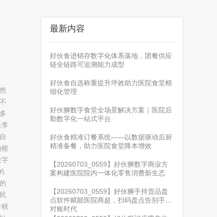
最新内容
好伙食进销存数字化体系落地，团餐供应
链全链路可追溯能力成型
好伙食自选称重提升坪效助力医院食堂精
然
细化管理
不
好伙狮数字食堂全场景解决方案｜医院后
多
勤数字化一站式平台
长李
自
好伙食精准订餐系统——以数据驱动后厨
精准备餐，助力医院食堂降本增效
的根
数字
【20260703_0559】好伙狮数字商业方
的
案构建医院院内一体化零售消费新生态
的
【20260703_0559】好伙狮手持货品盘
民
点软件赋能医院商超，扫码盘点告别手工
含税
对账时代