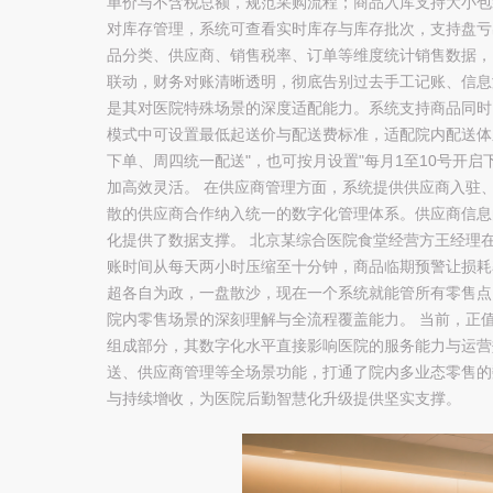
单价与不含税总额，规范采购流程；商品入库支持大小包
对库存管理，系统可查看实时库存与库存批次，支持盘亏
品分类、供应商、销售税率、订单等维度统计销售数据，
联动，财务对账清晰透明，彻底告别过去手工记账、信息
是其对医院特殊场景的深度适配能力。系统支持商品同时
模式中可设置最低起送价与配送费标准，适配院内配送体
下单、周四统一配送"，也可按月设置"每月1至10号开
加高效灵活。 在供应商管理方面，系统提供供应商入驻
散的供应商合作纳入统一的数字化管理体系。供应商信息
化提供了数据支撑。 北京某综合医院食堂经营方王经理
账时间从每天两小时压缩至十分钟，商品临期预警让损耗
超各自为政，一盘散沙，现在一个系统就能管所有零售点
院内零售场景的深刻理解与全流程覆盖能力。 当前，正
组成部分，其数字化水平直接影响医院的服务能力与运营
送、供应商管理等全场景功能，打通了院内多业态零售的
与持续增收，为医院后勤智慧化升级提供坚实支撑。