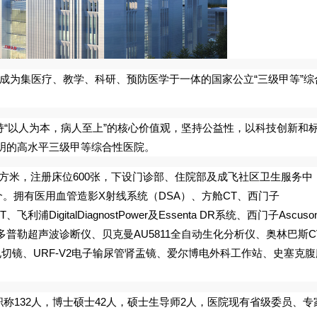
成为集医疗、教学、科研、预防医学于一体的国家公立“三级甲等”综
持“以人为本，病人至上”的核心价值观，坚持公益性，以科技创新和
明的高水平三级甲等综合性医院。
方米，注册床位
600
张，下设门诊部、住院部及成飞社区卫生服务中
个。拥有医用血管造影
X
射线系统（
DSA
）、方舱
CT
、西门子
T
、飞利浦
DigitalDiagnostPower
及
Essenta DR
系统、西门子
Ascuso
多普勒超声波诊断仪、贝克曼
AU5811
全自动生化分析仪、奥林巴斯
C
电切镜、
URF-V2
电子输尿管肾盂镜、爱尔博电外科工作站、史塞克腹
职称
132
人，博士硕士
42
人，硕士生导师
2
人，
医院现有省级委员、专