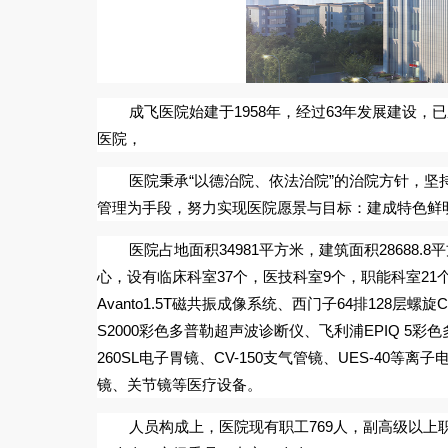
成飞医院始建于
1958
年，经过
63
年发展建设，已
医院，
医院秉承“以德治院、依法治院”的治院方针，坚
管理为手段，努力实现医院愿景与目标：
建成特色鲜
医院占地面积
34981
平方米，建筑面积
28688.8
平
心，设有临床科室
37
个，医技科室
9
个，职能科室
21
Avanto1.5T
磁共振成像系统、西门子
64
排
128
层螺旋
C
S2000
彩色多普勒超声波诊断仪、飞利浦
EPIQ 5
彩色
260SL
电子胃镜、
CV-150
支气管镜、
UES-40
等离子
镜、关节镜等医疗设备。
人员构成上，医院现有职工
769
人，副高级以上