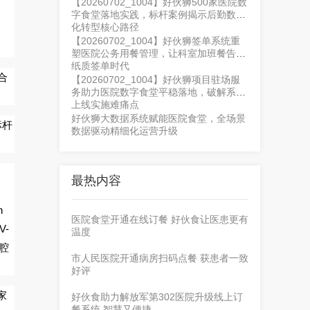
【20260702_1004】好伙狮500家医院数
字食堂落地实践，标杆案例揭示后勤数字
化转型核心路径
【20260702_1004】好伙狮签单系统重
塑医院公务用餐管理，让科室加班餐告别
纸质签单时代
合
【20260702_1004】好伙狮项目驻场服
务助力医院数字食堂平稳落地，破解系统
上线实施难痛点
好伙狮大数据系统赋能医院食堂，全场景
标杆
数据驱动精细化运营升级
最热内容
n
医院食堂开通在线订餐 好伙食让医患更有
V-
温度
腔
市人民医院开通病房扫码点餐 获患者一致
好评
家
好伙食助力解放军第302医院升级线上订
餐系统 智慧又便捷