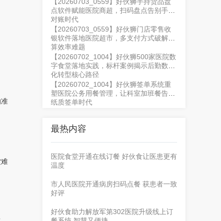
【20260703_0559】好伙狮手持货品盘
点软件赋能医院商超，扫码盘点告别手工
对账时代
【20260703_0559】好伙狮门店零售收
银软件落地医院超市，多支付方式破解结
算效率难题
【20260702_1004】好伙狮500家医院数
字食堂落地实践，标杆案例揭示后勤数字
化转型核心路径
【20260702_1004】好伙狮签单系统重
塑医院公务用餐管理，让科室加班餐告别
的准
纸质签单时代
最热内容
医院食堂开通在线订餐 好伙食让医患更有
堂难
温度
市人民医院开通病房扫码点餐 获患者一致
好评
好伙食助力解放军第302医院升级线上订
餐系统 智慧又便捷