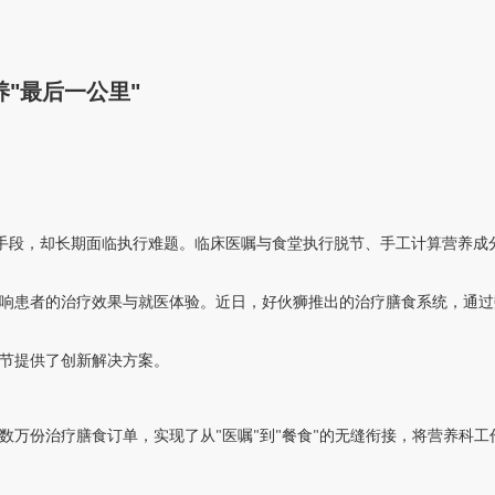
"最后一公里"
手段，却长期面临执行难题。临床医嘱与食堂执行脱节、手工计算营养成
响患者的治疗效果与就医体验。近日，好伙狮推出的治疗膳食系统，通过
节提供了创新解决方案。
数
万
份治疗膳食订单，实现了从
医嘱
到
餐食
的无缝衔接，将营养科工
"
"
"
"