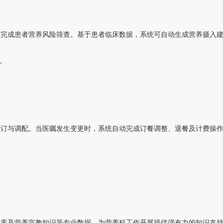
速完成患者营养风险筛查。基于患者临床数据，系统可自动生成营养摄入
。
预订与调配。当医嘱发生变更时，系统自动完成订餐调整、退餐及计费操
案库及营养宣教知识等专业数据，为营养科工作开展提供强有力的知识支